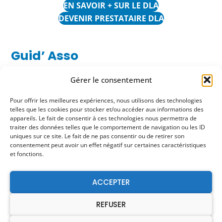
EN SAVOIR + SUR LE DLA
DEVENIR PRESTATAIRE DLA
Guid’ Asso
Gérer le consentement
> Guid’Asso, un réseau d’acteurs
Pour offrir les meilleures expériences, nous utilisons des technologies
de proximité et d’appui à la vie
telles que les cookies pour stocker et/ou accéder aux informations des
associative Girondine
appareils. Le fait de consentir à ces technologies nous permettra de
traiter des données telles que le comportement de navigation ou les ID
uniques sur ce site. Le fait de ne pas consentir ou de retirer son
consentement peut avoir un effet négatif sur certaines caractéristiques
et fonctions.
ACCEPTER
REFUSER
EN SAVOIR + SUR GUID’ASSO