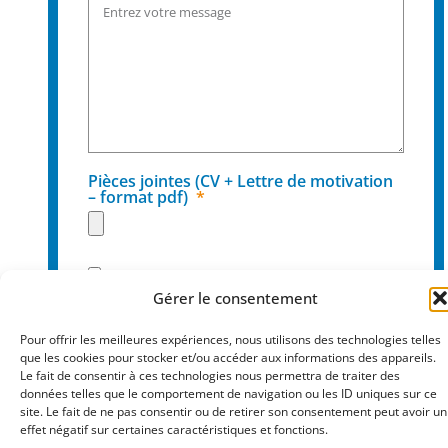
Pièces jointes (CV + Lettre de motivation
– format pdf)
En cochant cette case vous acceptez que IFAID
Gérer le consentement
utilise les données saisies afin de pouvoir répondre à
votre demande. Ces données ne seront ni transmises
Pour offrir les meilleures expériences, nous utilisons des technologies telles
ni conservées à d’autres fins.
que les cookies pour stocker et/ou accéder aux informations des appareils.
Le fait de consentir à ces technologies nous permettra de traiter des
données telles que le comportement de navigation ou les ID uniques sur ce
ENVOYER
site. Le fait de ne pas consentir ou de retirer son consentement peut avoir un
effet négatif sur certaines caractéristiques et fonctions.